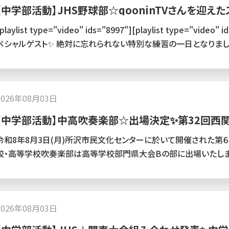
【中学部活動】JHS野球部☆qooninTVさんを迎え
playlist type="video" ids="8997"][playlist type="video" ids="8995"] 本
ペシャルゲスト✨ 絶対に忘れられない特別な練習の一日となりまし
2026年08月03日
【中学部活動】中高吹奏楽部☆出場決定✨第32回西
Bの部
令和8年8月3日(月)所沢市民文化センターに於いて開催された第
校・高等学校吹奏楽部は高等学校部門県大会Bの部に出場いたしました。 本日の県大会B部門14番
せていただいた本庄第一、金賞をいただき第32回西関東吹奏楽コ
得する事が出来ました。 演奏する一人ひとりの心がひとつになり日
ことが出来た大きなチャンス✨ 西関東大会でも上位入賞を狙いま
2026年08月03日