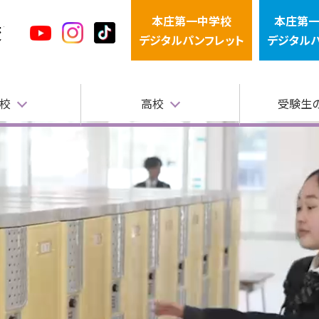
本庄第一中学校
本庄第
本庄第一高等学校中高一貫サイト
デジタルパンフレット
デジタル
校
高校
受験生