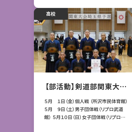
本庄南中） ３年生も出場する中で、男子は
全員１年生のため、惨敗。女子も厳しい結
中学・高校
高校
果となりました。 ８月の学年別強化大会ま
でに
【部活動】剣道部関東大会
出場
５月 １日（金）個人戦 （所沢市民体育館）
５月 ９日（土）男子団体戦（リプロ武道
館） ５月１０日（日）女子団体戦（リプロ武
道館） 上記日程で関東大会埼玉県予選が