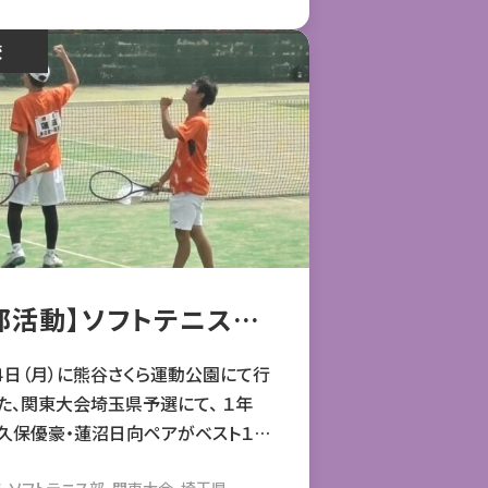
）ブロック敗者戦 本庄第一高等学校 ４
 桐生第一高等学校（群馬３位） 上記
高校
校
り、ブロック３位で大会を終了しまし
 引き続き、よろしくお願いい
たします。
部活動】ソフトテニス部
子『令和８年度関東大会
男子個人戦の部）出場！』
４日（月）に熊谷さくら運動公園にて行
た、関東大会埼玉県予選にて、 １年
久保優豪・蓮沼日向ペアがベスト１６
り、 関東大会の出場を決めました。 １