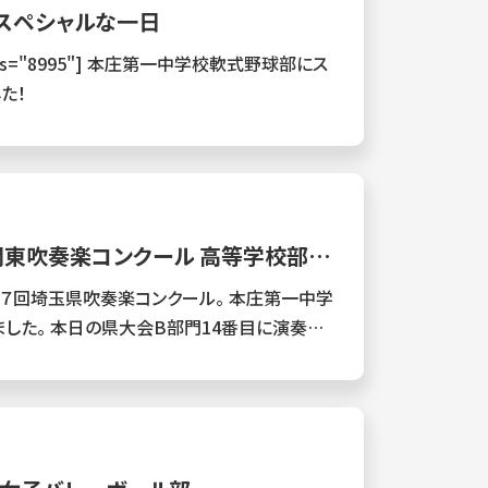
たスペシャルな一日
庄第一中学校軟式野球部にス
た！
関東吹奏楽コンクール 高等学校部門
６７回埼玉県吹奏楽コンクール。 本庄第一中学
目に演奏さ
ンクール高等学校部門Bの部への出場権を獲
々の練習が大きな成果となって、遂に手にする
す！