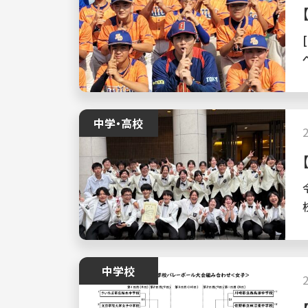
[
中学・高校
中学校