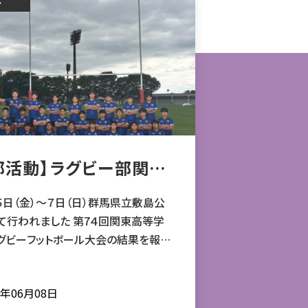
部活動】ラグビー部関東
大会出場
５日（金）～７日（日）群馬県立敷島公
て行われました 第7４回関東高等学
グビーフットボール大会の結果を報告
だきます。 ６月６日（土）ブロッ
回戦 本庄第一高等学校 １９対２１専
6年06月08日
松戸高等学校（千葉３位） ６月７日