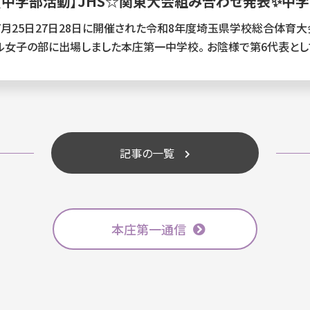
【中学部活動】JHS☆関東大会組み合わせ発表✨中
7月25日27日28日に開催された令和8年度埼玉県学校総合体育
ル女子の部に出場しました本庄第一中学校。 お陰様で第6代表と
くの皆様よりご支援を賜り心より御礼申し上げます。 関東大会は8月8日9日＠カミケンシルクドーム、8月10日
＠深谷ビッグタートルにて開催されます。 関東大会でも一戦一戦
に取り組んでおります。 引き続き、皆様より応援を頂戴できます様お
記事の一覧
本庄第一通信