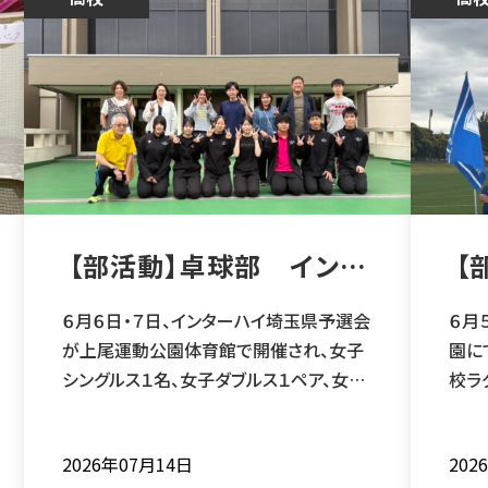
【部活動】卓球部 インタ
【
ーハイ埼玉県予選会試合
結果
６月６日・７日、インターハイ埼玉県予選会
６月
が上尾運動公園体育館で開催され、女子
園に
シングルス１名、女子ダブルス１ペア、女子
校ラ
学校対抗に出場しましたので、結果を報告
させていた
いたします。 女子シングルス２回戦敗退
ク1
2026年07月14日
202
及川 星（３年文Ⅰ小鹿野中） 女子ダブル
修大学