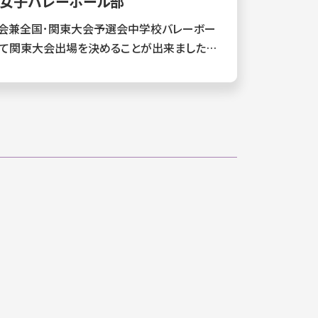
学女子バレーボール部
大会兼全国･関東大会予選会中学校バレーボー
して関東大会出場を決めることが出来ました。
悔いのない試合を展開できます様、日々の練習