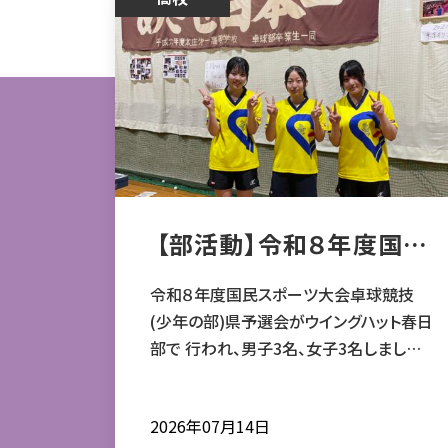
【部活動】令和８年度国民
スポーツ大会卓球競技(少
年の部)県予選会試合結
令和８年度国民スポーツ大会卓球競技
果
(少年の部)県予選会がウイングハット春日
部で 行われ、男子3名、女子3名しました
ので、試合結果を報告します。 シングルス
男子 ２回戦敗退 女子 ４回戦敗退でし
2026年07月14日
た。 ベスト１２８ 戸谷 奈々夏（２年文Ⅰ