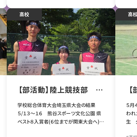
ス ２回戦敗退 及川 星・ 戸谷 奈々
（日
夏（２年文Ⅰ本庄南中）ペア 女子学校対
５対７
中学・高校
高校
中学・
高
抗 １回戦本一（２－３）浦和一女 団体メ
の通
ンバー 及川 星・戸谷 奈々夏 栗林
た。 たくさんの皆様のご支援、ご声援感謝
優心（2年文Ⅱ宮郷中）・ 船橋 愛結（1年
申し上げます。
AⅠアドバンス本庄南中） シングルス・ダブ
ルスはシード選手に敗れ、学校対抗はもう
一つ取り切れず敗退でした。 ３年生は引
退となり、新チームの出発となりました。
３年間お疲れ様でした。 そして、ご声援有
難うございました。
【部活動】陸上競技部 関
【
東高校陸上競技大会に３
男
名出場！
（
学校総合体育大会埼玉県大会の結果
５月
５/１３～１６ 熊谷スポーツ文化公園 県
われ
ベスト８入賞者(６位までが関東大会へ)
生 
◎男子走高跳 ２m０８ 優勝 桑名 樹 (３
に入