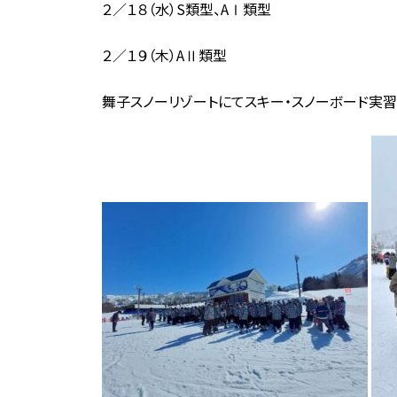
２／１８（水）S類型、AⅠ類型
２／１９（木）AⅡ類型
舞子スノーリゾートにてスキー・スノーボード実習