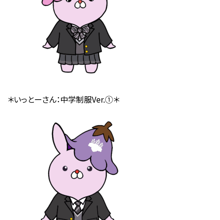
＊いっとーさん：中学制服Ver.➀＊